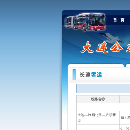
线路名称
大连—旅顺北路—旅顺新
10：3
港
6：40 0