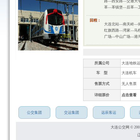
路—西安路—交通大
革—革镇堡—后革—
回程：
大连北站—南关岭—
红旗西路—湾家—马
广场—中山广场—港
所属公司
大连地铁
车 型
大连机车
售票方式
无人售票
详细票价
点击查看
公交集团
交运集团
远辰客运
大连公交网 © 2001
辽