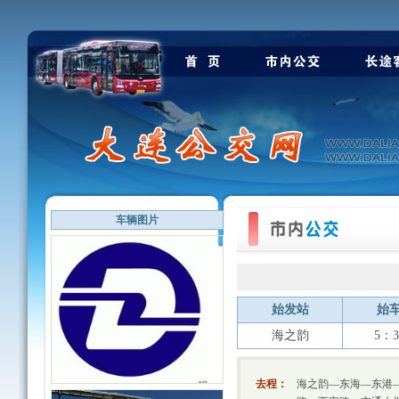
车辆图片
始发站
始
海之韵
5：3
去程：
海之韵—东海—东港