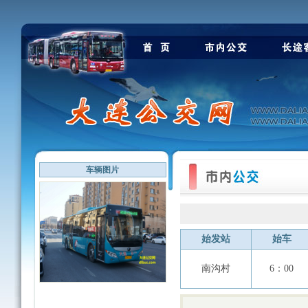
车辆图片
始发站
始车
南沟村
6：00