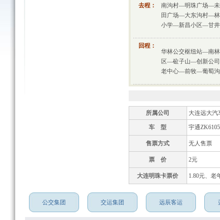
去程：
南沟村—明珠广场—未
田广场—大东沟村—林
小学—新昌小区—甘井
回程：
华林公交枢纽站—南林
区—砬子山—创新公司
老中心—前牧—葡萄沟
所属公司
大连远大汽
车 型
宇通ZK6105
售票方式
无人售票
票 价
2元
大连明珠卡票价
1.80元、老
公交集团
交运集团
远辰客运