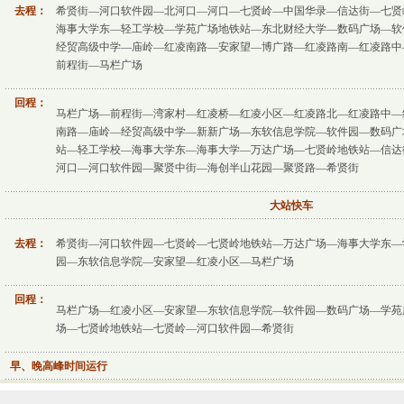
去程：
希贤街—河口软件园—北河口—河口—七贤岭—中国华录—信达街—七贤
海事大学东—轻工学校—学苑广场地铁站—东北财经大学—数码广场—软
经贸高级中学—庙岭—红凌南路—安家望—博广路—红凌路南—红凌路中
前程街—马栏广场
回程：
马栏广场—前程街—湾家村—红凌桥—红凌小区—红凌路北—红凌路中—
南路—庙岭—经贸高级中学—新新广场—东软信息学院—软件园—数码广
站—轻工学校—海事大学东—海事大学—万达广场—七贤岭地铁站—信达
河口—河口软件园—聚贤中街—海创半山花园—聚贤路—希贤街
大站快车
去程：
希贤街—河口软件园—七贤岭—七贤岭地铁站—万达广场—海事大学东—
园—东软信息学院—安家望—红凌小区—马栏广场
回程：
马栏广场—红凌小区—安家望—东软信息学院—软件园—数码广场—学苑
场—七贤岭地铁站—七贤岭—河口软件园—希贤街
早、晚高峰时间运行