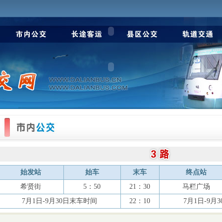
始发站
始车
末车
终点站
希贤街
5：50
21：30
马栏广场
7月1日-9月30日末车时间
22：10
7月1日-9月