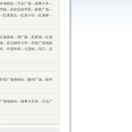
岭地铁站—万达广场—海事大学—
件园—东软信息学院—新新广场—
—红凌路北—红凌小区—红凌桥—
红凌路南—博广路—安家望—红凌
场—东北财经大学—学苑广场地铁
街—中国华录—七贤岭—河口—北
学苑广场地铁站—数码广场—软件
广场地铁站—海事大学东—万达广