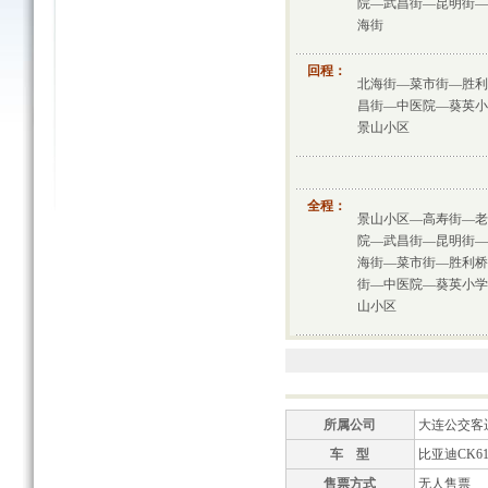
院—武昌街—昆明街—
海街
回程：
北海街—菜市街—胜利
昌街—中医院—葵英小
景山小区
全程：
景山小区—高寿街—老
院—武昌街—昆明街—
海街—菜市街—胜利桥
街—中医院—葵英小学
山小区
所属公司
大连公交客
车 型
比亚迪CK61
售票方式
无人售票