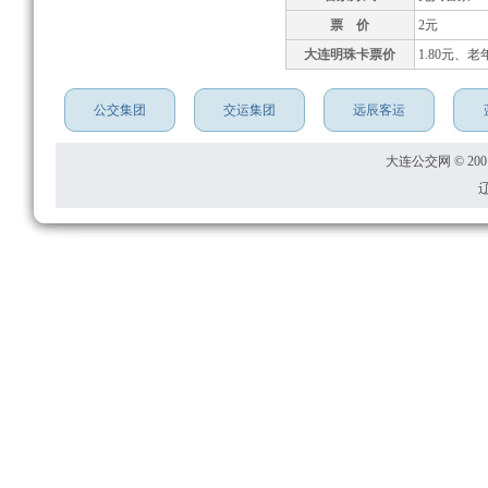
票 价
2元
大连明珠卡票价
1.80元、老
公交集团
交运集团
远辰客运
大连公交网 © 2001
辽