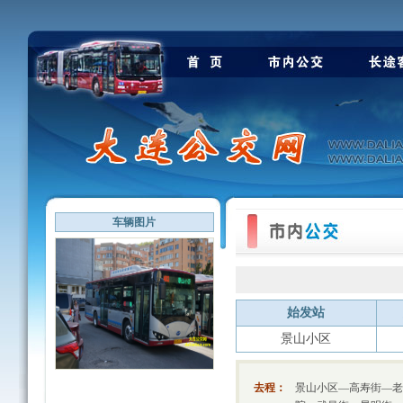
车辆图片
始发站
景山小区
去程：
景山小区—高寿街—老