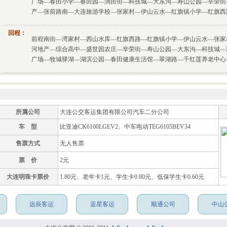
广场—春田小学—春田园—润田街—科技城—大东沟—寿山公园—辛荣街
产—张前路南—大连旅游学校—张家村—伊山云水—红旗镇小学—红旗西
回程：
前程南街—湾家村—西山水库—红旗西路—红旗镇小学—伊山云水—张家
河地产—综合高中—盛世园农庄—辛荣街—寿山公园—大东沟—科技城—
广场—牧城驿湖—湖滨公园—春田健康生活馆—翠湖路—千红莲养老中心
所属公司
大连公交客运集团有限公司汽车二分公司
车 型
比亚迪CK6100LGEV2、中车电动TEG6105BEV34
售票方式
无人售票
票 价
2元
大连明珠卡票价
1.80元、老年卡1元、学生卡0.80元、低保学生卡0.60元
远辰客运
蓝星客运
顺通公司
中山