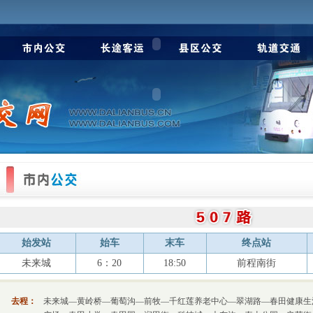
始发站
始车
末车
终点站
未来城
6：20
18:50
前程南街
去程：
未来城—黄岭桥—葡萄沟—前牧—千红莲养老中心—翠湖路—春田健康生