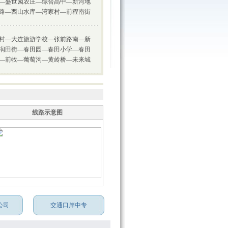
—盛世园农庄—综合高中—新河地
路—西山水库—湾家村—前程南街
村—大连旅游学校—张前路南—新
润田街—春田园—春田小学—春田
—前牧—葡萄沟—黄岭桥—未来城
线路示意图
公司
交通口岸中专