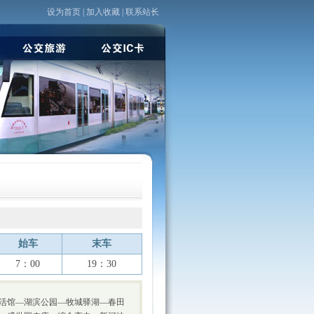
设为首页
|
加入收藏
|
联系站长
始车
末车
7：00
19：30
活馆—湖滨公园—牧城驿湖—春田