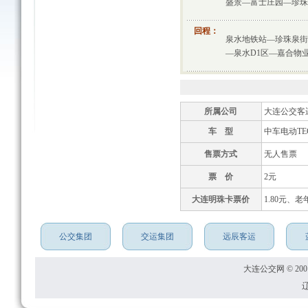
盛景—富士庄园—珍珠
回程：
泉水地铁站—珍珠泉街
—泉水D1区—嘉合物
所属公司
大连公交客
车 型
中车电动TEG
售票方式
无人售票
票 价
2元
大连明珠卡票价
1.80元、老
公交集团
交运集团
远辰客运
大连公交网 © 2001
辽