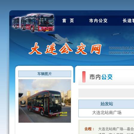
车辆图片
始发站
大连北站南广场
去程：
大连北站南广场—嘉合