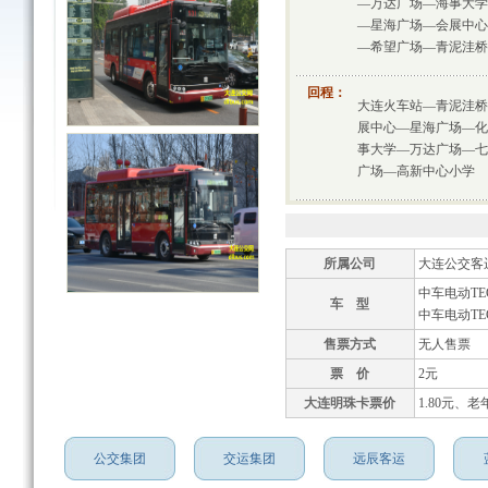
—万达广场—海事大学
—星海广场—会展中心
—希望广场—青泥洼桥
回程：
大连火车站—青泥洼桥
展中心—星海广场—化
事大学—万达广场—七
广场—高新中心小学
所属公司
大连公交客
中车电动TEG
车 型
中车电动TEG
售票方式
无人售票
票 价
2元
大连明珠卡票价
1.80元、老
公交集团
交运集团
远辰客运