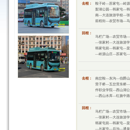
去程：
鞍子岭—苏家屯—岭源
梨湖公园—韩家屯—韩
南—大连旅游学校—张
前程街—农贸市场—马
回程：
马栏广场—农贸市场—
—张家村—大连旅游学
韩家屯前—韩家屯—棠
—岭源山庄—苏家屯—
去程：
南岔鞍—东沟—伯爵山
营子桥—五岔营东桥—
件职业学院—西山湖公
—西山水库—红旗中路
回程：
马栏广场—农贸市场—
—张家村—大连旅游学
韩家屯前—韩家屯—棠
—丛家屯—后沟—通泉