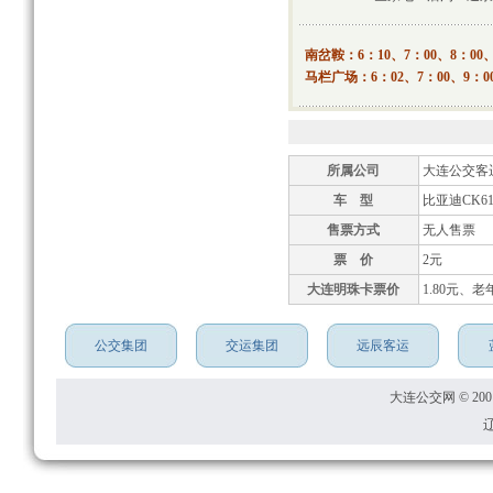
南岔鞍：6：10、7：00、8：00、1
马栏广场：6：02、7：00、9：00、
所属公司
大连公交客
车 型
比亚迪CK61
售票方式
无人售票
票 价
2元
大连明珠卡票价
1.80元、老
公交集团
交运集团
远辰客运
大连公交网 © 2001
辽