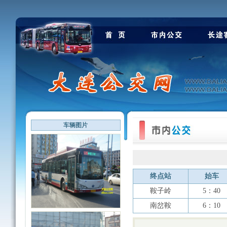
车辆图片
终点站
始车
鞍子岭
5：40
南岔鞍
6：10