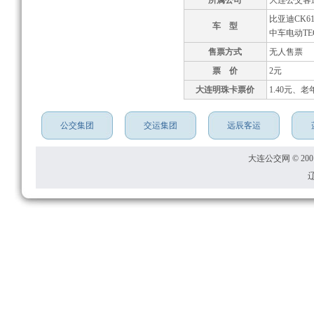
所属公司
大连公交客
比亚迪CK61
车 型
中车电动TEG
售票方式
无人售票
票 价
2元
大连明珠卡票价
1.40元、老
公交集团
交运集团
远辰客运
大连公交网 © 2001
辽