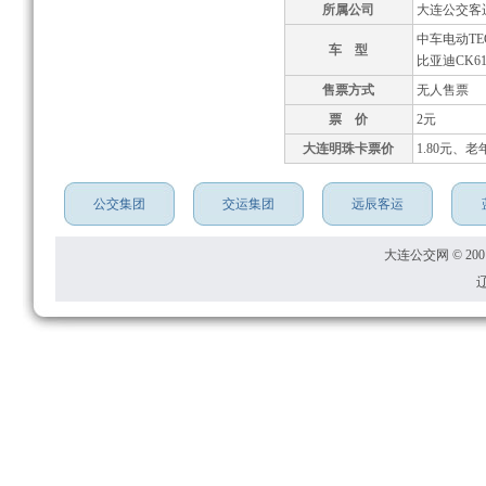
所属公司
大连公交客
中车电动TEG
车 型
比亚迪CK61
售票方式
无人售票
票 价
2元
大连明珠卡票价
1.80元、老
公交集团
交运集团
远辰客运
大连公交网 © 2001
辽