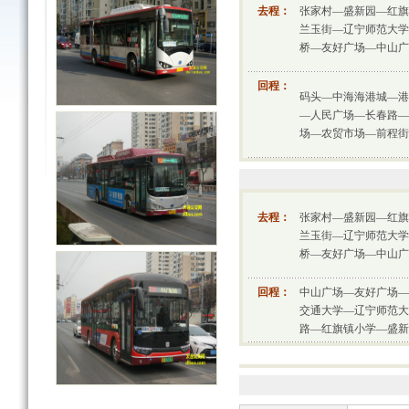
去程：
张家村—盛新园—红旗
兰玉街—辽宁师范大学
桥—友好广场—中山广
回程：
码头—中海海港城—港
—人民广场—长春路—
场—农贸市场—前程街
去程：
张家村—盛新园—红旗
兰玉街—辽宁师范大学
桥—友好广场—中山广
回程：
中山广场—友好广场—
交通大学—辽宁师范大
路—红旗镇小学—盛新