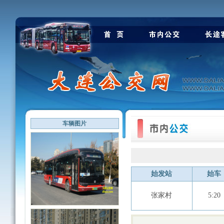
车辆图片
始发站
始车
张家村
5:20