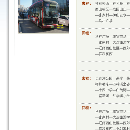
去程：
祥和桥西—祥和桥—祥
西山校区—成园山庄—
—张家村—伊山云水—
—马栏广场
回程：
马栏广场—农贸市场—
—张家村—大连旅游学
—辽师西山校区—西郊
—祥和桥西
去程：
长青湖公园—果岸—桑
祥和桥东—万科溪之谷
—十四中学—白鸽湾—
—盛新园—红旗镇小学
回程：
马栏广场—农贸市场—
—张家村—大连旅游学
—辽师西山校区—西郊
—祥和桥西—北刘家村