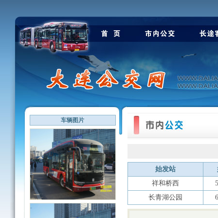
车辆图片
始发站
祥和桥西
长青湖公园