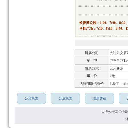
长青湖公园：6:00、7:00、8:30、10
马栏广场：7:10、8:10、9:40、11:1
所属公司
大连公交客
车 型
中车电动TEG
售票方式
无人售票
票 价
2元
大连明珠卡票价
1.80元、老
公交集团
交运集团
远辰客运
大连公交网 © 2001
辽