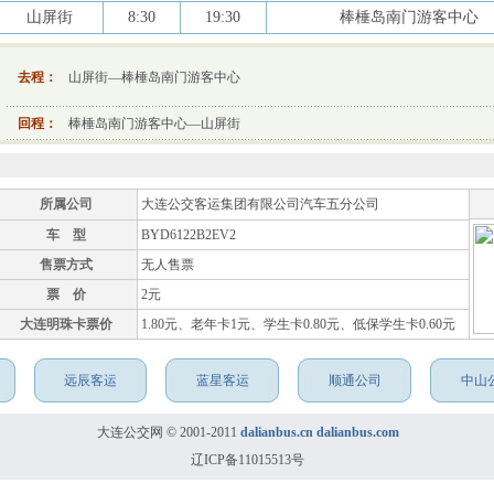
山屏街
8:30
19:30
棒棰岛南门游客中心
去程：
山屏街—棒棰岛南门游客中心
回程：
棒棰岛南门游客中心—山屏街
所属公司
大连公交客运集团有限公司汽车五分公司
车 型
BYD6122B2EV2
售票方式
无人售票
票 价
2元
大连明珠卡票价
1.80元、老年卡1元、学生卡0.80元、低保学生卡0.60元
远辰客运
蓝星客运
顺通公司
中山
大连公交网 © 2001-2011
dalianbus.cn
dalianbus.com
辽ICP备11015513号