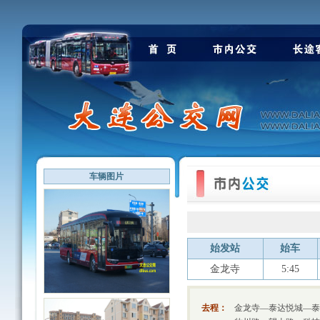
车辆图片
始发站
始车
金龙寺
5:45
去程：
金龙寺—泰达悦城—泰