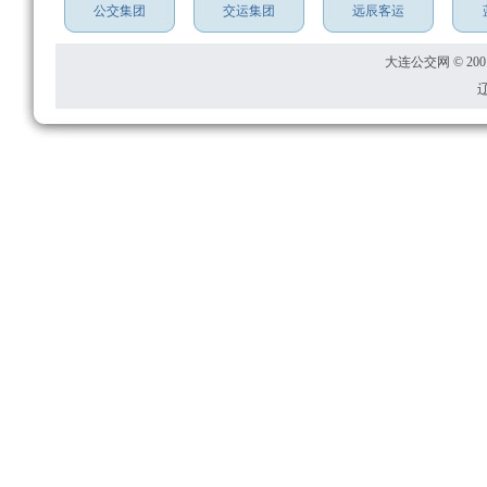
公交集团
交运集团
远辰客运
大连公交网 © 2001
辽