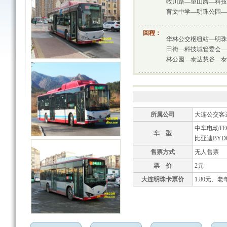
牧川路—望山路—科技
育文中学—明珠公园—
回程：
华林公交枢纽站—明珠
田街—科技城管委会—
林公园—泰达慧谷—泰
所属公司
大连公交客
中车电动TEG
车 型
比亚迪BYD6
售票方式
无人售票
票 价
2元
大连明珠卡票价
1.80元、老