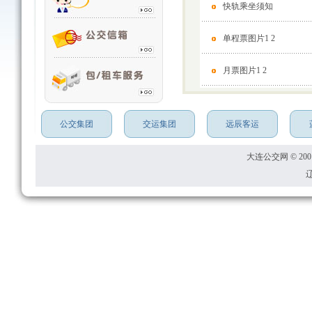
快轨乘坐须知
单程票图片1
2
月票图片1
2
公交集团
交运集团
远辰客运
大连公交网 © 2001
辽