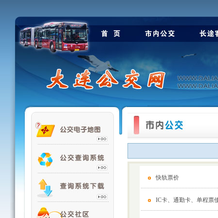
快轨票价
IC卡、通勤卡、单程票