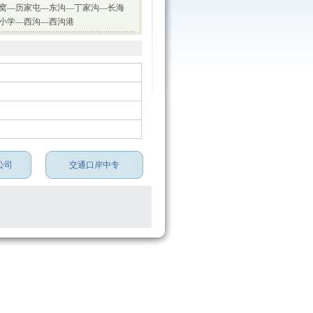
窝—历家屯—东沟—丁家沟—长海
小学—西沟—西沟港
公司
交通口岸中专