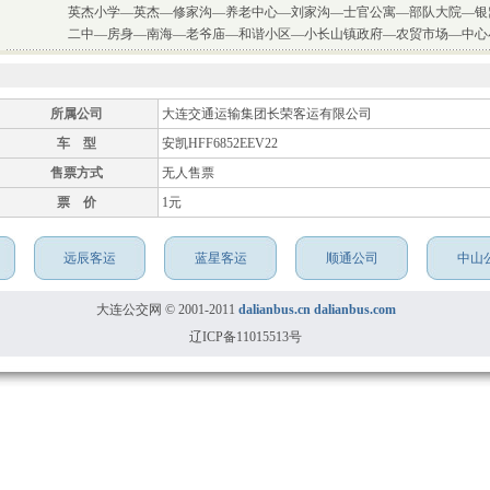
英杰小学—英杰—修家沟—养老中心—刘家沟—士官公寓—部队大院—银
二中—房身—南海—老爷庙—和谐小区—小长山镇政府—农贸市场—中心
所属公司
大连交通运输集团长荣客运有限公司
车 型
安凯HFF6852EEV22
售票方式
无人售票
票 价
1元
远辰客运
蓝星客运
顺通公司
中山
大连公交网 © 2001-2011
dalianbus.cn
dalianbus.com
辽ICP备11015513号