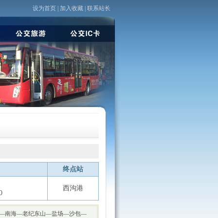
设为首页
|
加入收藏
|
联系站长
终点站
西沟港
0
—南海—老纪东山—盐场—沙包—