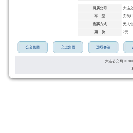
所属公司
大连
车 型
安凯HF
售票方式
无人
票 价
2元
公交集团
交运集团
远辰客运
大连公交网 © 2001
辽