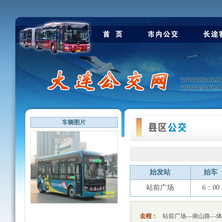
车辆图片
始发站
始车
站前广场
6：00
去程：
站前广场—南山路—体