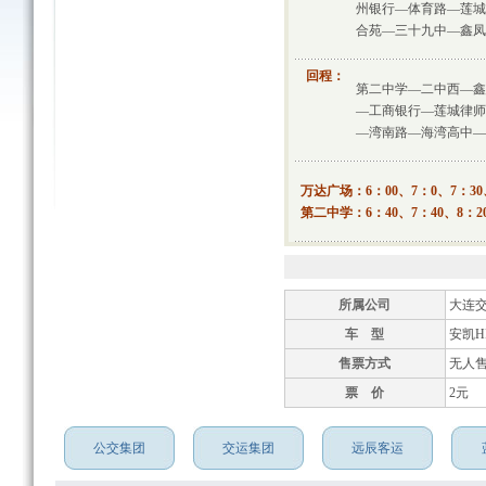
州银行—体育路—莲城
合苑—三十九中—鑫凤
回程：
第二中学—二中西—鑫
—工商银行—莲城律师
—湾南路—海湾高中—
万达广场：6：00、7：0、7：30、
第二中学：6：40、7：40、8：20
所属公司
大连
车 型
安凯HF
售票方式
无人
票 价
2元
公交集团
交运集团
远辰客运