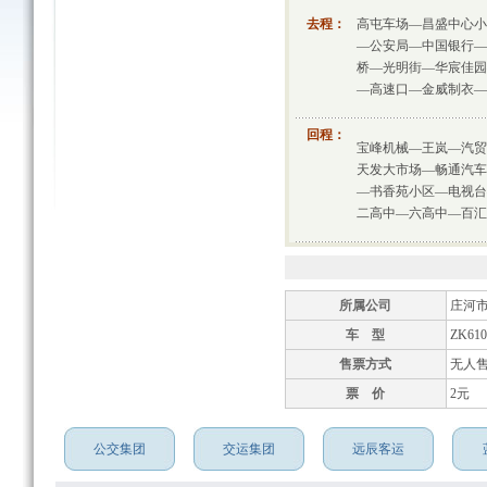
去程：
高屯车场—昌盛中心小
—公安局—中国银行—
桥—光明街—华宸佳园
—高速口—金威制衣—
回程：
宝峰机械—王岚—汽贸
天发大市场—畅通汽车
—书香苑小区—电视台
二高中—六高中—百汇
所属公司
庄河
车 型
ZK61
售票方式
无人
票 价
2元
公交集团
交运集团
远辰客运