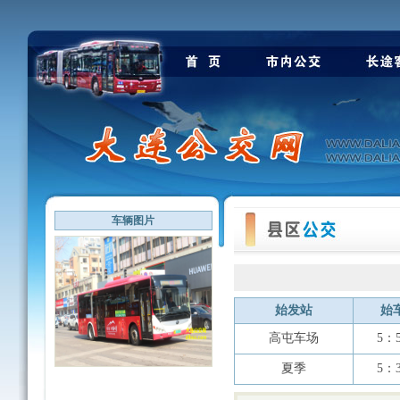
车辆图片
始发站
始
高屯车场
5：
夏季
5：