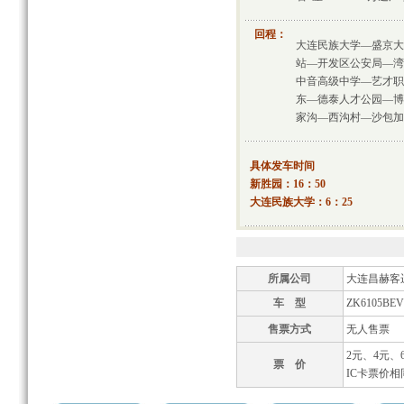
回程：
大连民族大学—盛京大
站—开发区公安局—湾
中音高级中学—艺才职
东—德泰人才公园—博
家沟—西沟村—沙包加
具体发车时间
新胜园：16：50
大连民族大学：6：25
所属公司
大连昌赫客
车 型
ZK6105BEV
售票方式
无人售票
2元、4元
票 价
IC卡票价相