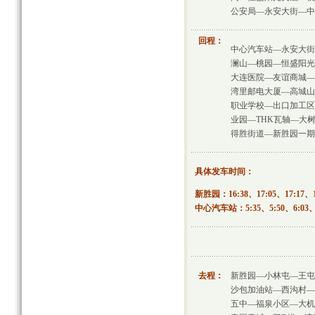
公安局—永安大街—中
回程：
中心汽车站—永安大街
澜山—桃园—恒盛阳光
大连医院—友谊商城—
湾里邮电大厦—高城山
职业学校—出口加工区
业园—THK瓦轴—大
得胜街道—新胜园一期
具体发车时间：
新胜园：16:38、17:05、17:17、17
中心汽车站：5:35、5:50、6:03、6
去程：
新胜园—小林屯—王屯
沙包加油站—西沟村—
五中—福泉小区—大机