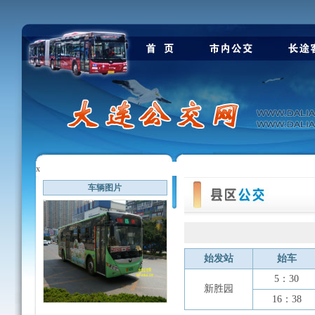
x
车辆图片
始发站
始车
5：30
新胜园
16：38