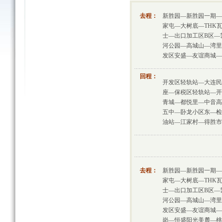
去程：
新胜园—新胜园一期—
家屯—大树底—THK
士—出口加工区B区—
河公园—高城山—湾里
发区安盛—友谊商城—
回程：
开发区轻轨站—大连民
座—保税区轻轨站—开
青城—都悦里—中音高
五中—卧龙小区东—检
油站—江家村—得胜市
去程：
新胜园—新胜园一期—
家屯—大树底—THK
士—出口加工区B区—
河公园—高城山—湾里
发区安盛—友谊商城—
岗—恒盛阳光美麓—桃