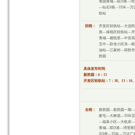
青国青城—双D港—湾
—钻石9座—TDK—
轨站
回程：
开发区轻轨站—大连民
座—保税区轻轨站—开
青城—都悦里—中音高
五中—卧龙小区东—检
油站—江家村—得胜市
胜园
具体发车时间
新胜园：6：15
开发区轻轨站：7：38、13：16、
去程：
新胜园—新胜园一期—
家屯—大树底—THK
—福泉小区—大机床—
青城—双D港—湾里医
石9座—TDK—万达