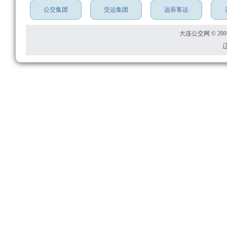
公交集团
交运集团
远辰客运
大连公交网 © 2001
辽