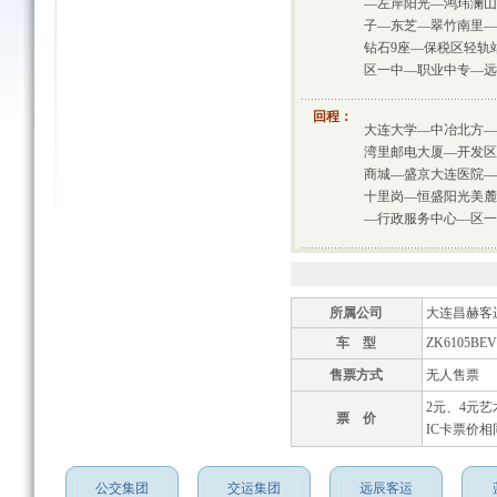
—左岸阳光—鸿玮澜山
子—东芝—翠竹南里—
钻石9座—保税区轻轨
区一中—职业中专—远
回程：
大连大学—中冶北方—
湾里邮电大厦—开发区
商城—盛京大连医院—
十里岗—恒盛阳光美麓
—行政服务中心—区一
所属公司
大连昌赫客
车 型
ZK6105BEV
售票方式
无人售票
2元、4元
票 价
IC卡票价相
公交集团
交运集团
远辰客运