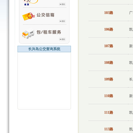
103路
广
106路
凯
107路
新
长兴岛公交查询系统
108路
凯
109路
长
110路
新
111路
凯
113路
凯