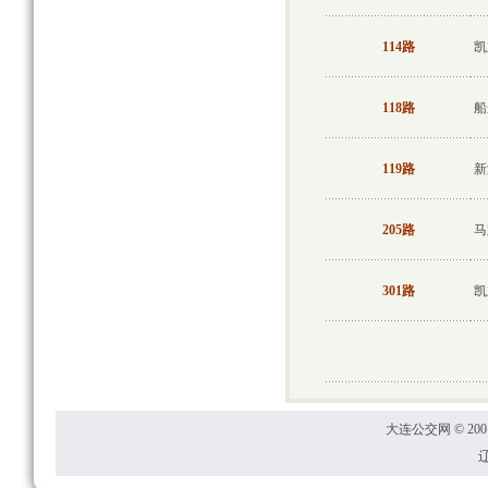
114路
凯
118路
船
119路
新
205路
马
301路
凯
大连公交网 © 2001
辽