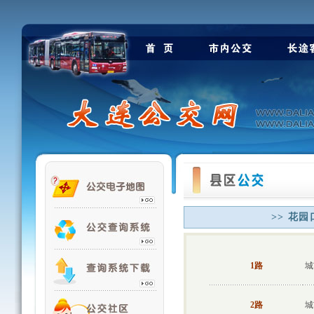
>> 花园
1路
城
2路
城